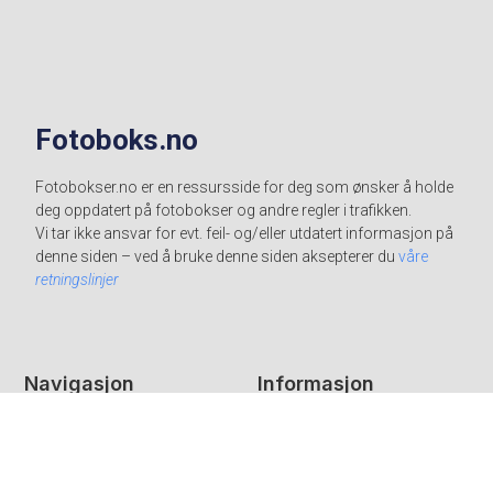
Fotoboks.no
Fotobokser.no er en ressursside for deg som ønsker å holde
deg oppdatert på fotobokser og andre regler i trafikken.
Vi tar ikke ansvar for evt. feil- og/eller utdatert informasjon på
denne siden – ved å bruke denne siden aksepterer du
våre
retningslinjer
Navigasjon
Informasjon
Fotobokser i Norge
Kontaktinfo
Strekningsmåling i Norge
Artikler og innlegg
Bøtesatser og fartsbot
Vilkår og retningslinjer