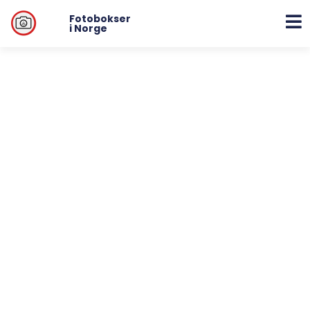
Fotobokser
i Norge